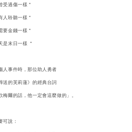
曾受過傷一樣＂
有人聆聽一樣＂
需要金錢一樣＂
天是末日一樣 ＂
傷人事件時，那位助人勇者
葬送的芙莉蓮》的經典台詞
欣梅爾的話，他一定會這麼做的」。
麥可說：