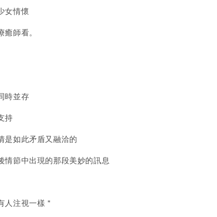
少女情懷
療癒師看。
同時並存
支持
情是如此矛盾又融洽的
後情節中出現的那段美妙的訊息
有人注視一樣＂